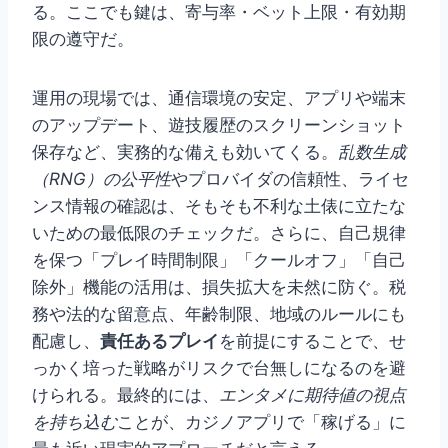
る。ここでも鍵は、寄与率・ベット上限・有効期
限の遵守だ。
運用の現場では、通信環境の安定、アプリや端末
のアップデート、遊技履歴のスクリーンショット
保存など、実務的な備えも効いてくる。
乱数生成
（RNG）の公平性
やプロバイダの信頼性、ライセ
ンス情報の確認は、そもそも不利な土俵に立たな
いための最低限のチェックだ。さらに、自己規律
を保つ「プレイ時間制限」「クールオフ」「自己
除外」機能の活用は、損失拡大を未然に防ぐ。税
務や法的な留意点、年齢制限、地域のルールにも
配慮し、
責任あるプレイ
を前提にすることで、せ
っかく培った戦略がリスクで台無しになるのを避
けられる。最終的には、
エンタメに期待値の視点
を持ち込む
ことが、カジノアプリで「稼げる」に