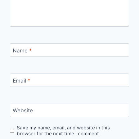
Name
*
Email
*
Website
Save my name, email, and website in this
browser for the next time I comment.