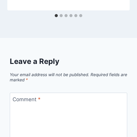
Leave a Reply
Your email address will not be published.
Required fields are
marked
*
Comment
*