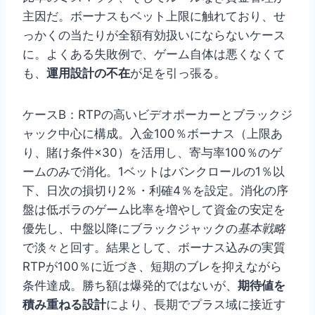
主因だ。ボーナスもベット上限に触れており、せ
っかくの当たりが全額有効扱いにならないケース
に。よくある失敗例で、ゲーム自体は悪くなくて
も、
運用設計の不在
が足を引っ張る。
ケースB：RTPの高いビデオポーカーとブラックジ
ャック中心に構成。入金100％ボーナス（上限あ
り、賭け条件×30）を活用し、寄与率100％のゲ
ームのみで消化。1ベットはバンクロールの1％以
下、日次の損切り2％・利確4％を設定。消化の序
盤は低ボラのゲーム比率を増やして資金の安定を
優先し、中盤以降にブラックジャックの
基本戦略
で淡々と回す。結果として、ボーナス込みの実質
RTPが100％に近づき、短期のブレを抑えながら
条件達成。勝ち額は爆発的ではないが、
期待値を
積み重ねる設計
により、長期でプラス域に接近す