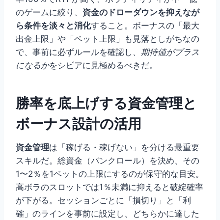
のゲームに絞り、
資金のドローダウンを抑えなが
ら条件を淡々と消化
すること。ボーナスの「最大
出金上限」や「ベット上限」も見落としがちなの
で、事前に必ずルールを確認し、
期待値がプラス
になるか
をシビアに見極めるべきだ。
勝率を底上げする資金管理と
ボーナス設計の活用
資金管理
は「稼げる・稼げない」を分ける最重要
スキルだ。総資金（バンクロール）を決め、その
1〜2％を1ベットの上限にするのが保守的な目安。
高ボラのスロットでは1％未満に抑えると破綻確率
が下がる。セッションごとに「損切り」と「利
確」のラインを事前に設定し、どちらかに達した