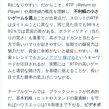
利になりやすい。だからこそ、
RTP（Return to
Player）
や
期待値
の概念を理解し、
不利幅の小さ
いゲームを選ぶ
ことが出発点だ。スロットのRTP
はタイトルごとに異なり、同じ見た目でも96％と
92％では雲泥の差がある。
ボラティリティ
（当た
りの荒さ）も重要で、高ボラはドカンと当たる一
方で長いハマりが起きやすい。短期での爆発力は
魅力だが、資金に余裕がないと破綻しやすい。検
索トレンドでも
カジノアプリ 稼げる
というキーワ
ードが注目されるが、実際には「RTPの高いゲー
ムと適切な賭け方」を基礎に据えることが、長い
目で見た勝率の底上げにつながる。
テーブルゲームでは、ブラックジャックが代表的
だ。基本戦略（ヒットやスタンドの最適解）を守
ればハウスエッジは1％前後まで下がる。
ビデオポ