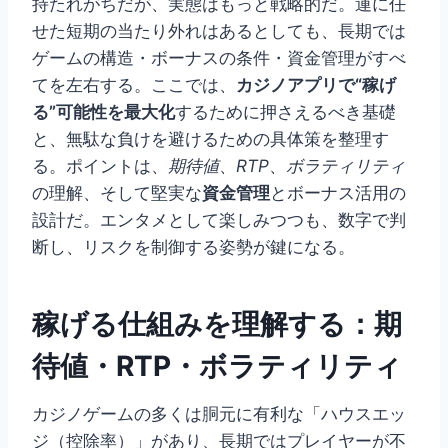
持たれがちだが、実態はもっと戦略的だ。運に任
せた短期の当たり外れはあるとしても、長期では
ゲームの構造・ボーナスの条件・資金管理がすべ
てを左右する。ここでは、
カジノアプリで“稼げ
る”可能性を最大化
するために押さえるべき基礎
と、無駄な負けを避けるための具体策を整理す
る。ポイントは、
期待値
、
RTP
、
ボラティリティ
の理解、そして堅実な
資金管理
とボーナス活用の
設計だ。エンタメとして楽しみつつも、数字で判
断し、リスクを制御する姿勢が鍵になる。
稼げる仕組みを理解する：期
待値・RTP・ボラティリティ
カジノゲームの多くは胴元に有利な「ハウスエッ
ジ（控除率）」があり、長期ではプレイヤーが不