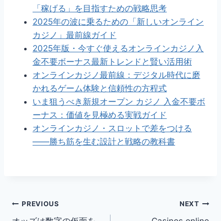
「稼げる」を目指すための戦略思考
2025年の波に乗るための「新しいオンライン
カジノ」最前線ガイド
2025年版・今すぐ使えるオンラインカジノ入
金不要ボーナス最新トレンドと賢い活用術
オンラインカジノ最前線：デジタル時代に磨
かれるゲーム体験と信頼性の方程式
いま狙うべき新規オープン カジノ 入金不要ボ
ーナス：価値を見極める実戦ガイド
オンラインカジノ・スロットで差をつける
――勝ち筋を生む設計と戦略の教科書
Post
PREVIOUS
NEXT
オッズは数字の仮面を
Casinos online