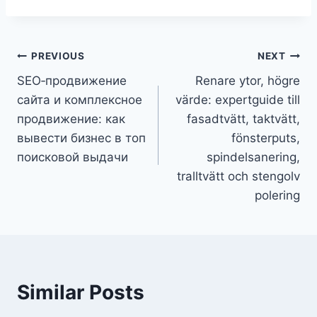
Post
PREVIOUS
NEXT
SEO‑продвижение
Renare ytor, högre
navigation
сайта и комплексное
värde: expertguide till
продвижение: как
fasadtvätt, taktvätt,
вывести бизнес в топ
fönsterputs,
поисковой выдачи
spindelsanering,
tralltvätt och stengolv
polering
Similar Posts